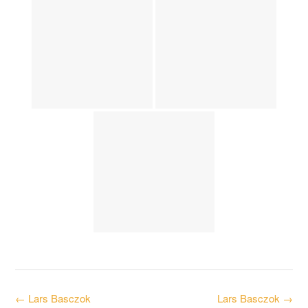
Post
←
Lars Basczok
Lars Basczok
→