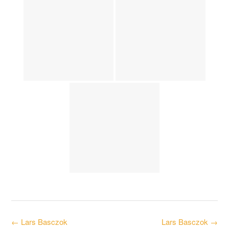
Post
←
Lars Basczok
Lars Basczok
→