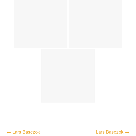
Post
←
Lars Basczok
Lars Basczok
→