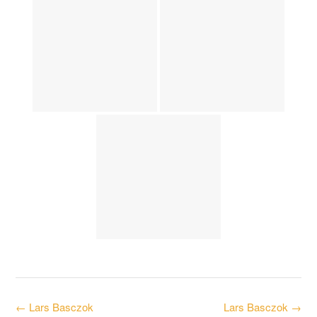
Post
←
Lars Basczok
Lars Basczok
→