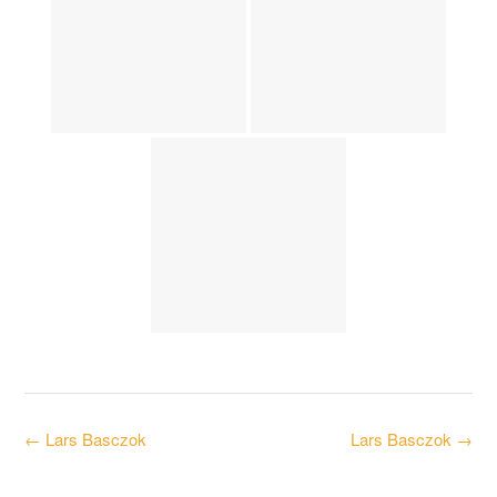
Post
←
Lars Basczok
Lars Basczok
→
navigation