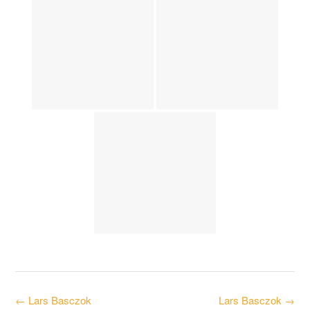
Post
←
Lars Basczok
Lars Basczok
→