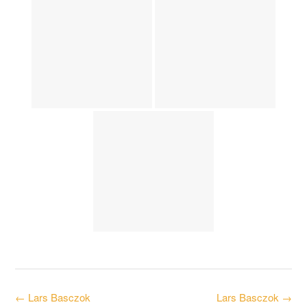
Post
←
Lars Basczok
Lars Basczok
→