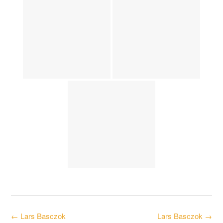
Post
←
Lars Basczok
Lars Basczok
→