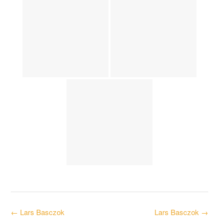
Post
←
Lars Basczok
Lars Basczok
→