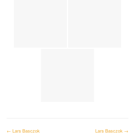
Post
←
Lars Basczok
Lars Basczok
→