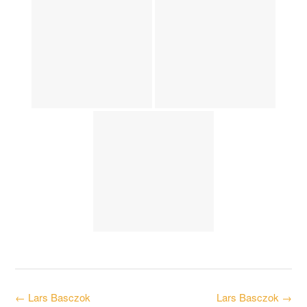
Post
←
Lars Basczok
Lars Basczok
→