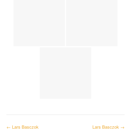
Post
←
Lars Basczok
Lars Basczok
→