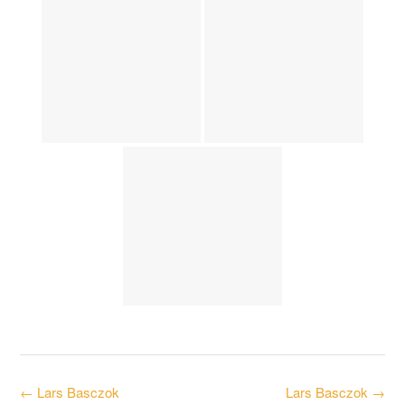
Post
←
Lars Basczok
Lars Basczok
→