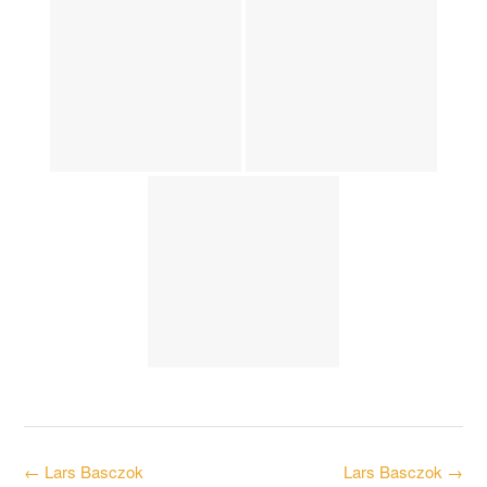
Post
←
Lars Basczok
Lars Basczok
→