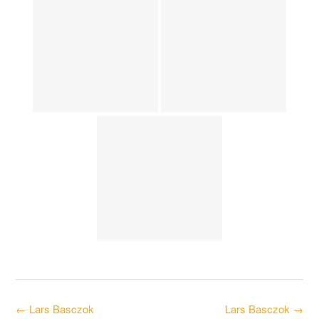
Post
←
Lars Basczok
Lars Basczok
→