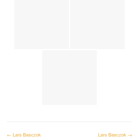
Post
←
Lars Basczok
Lars Basczok
→