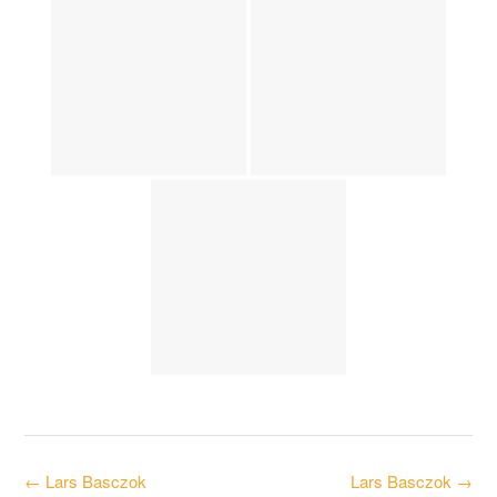
Post
←
Lars Basczok
Lars Basczok
→