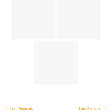
Post
←
Lars Basczok
Lars Basczok
→