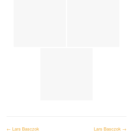
Post
←
Lars Basczok
Lars Basczok
→