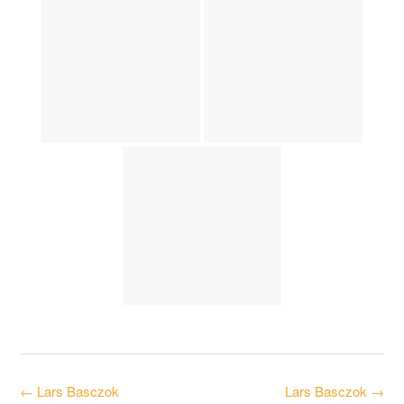
Post
←
Lars Basczok
Lars Basczok
→