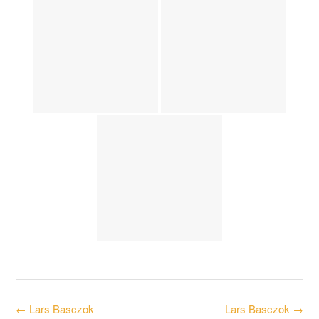
Post
←
Lars Basczok
Lars Basczok
→