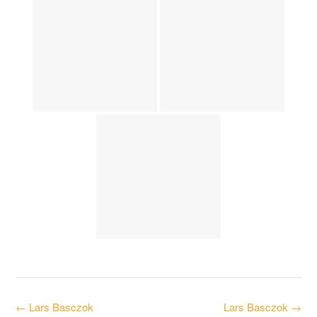
Post
←
Lars Basczok
Lars Basczok
→