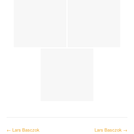
Post
←
Lars Basczok
Lars Basczok
→