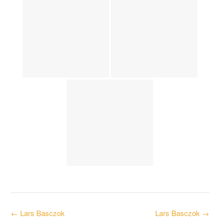
Post
←
Lars Basczok
Lars Basczok
→