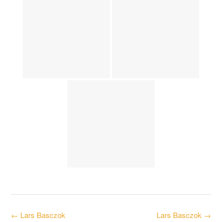
Post
←
Lars Basczok
Lars Basczok
→