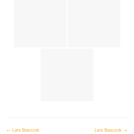
Post
←
Lars Basczok
Lars Basczok
→