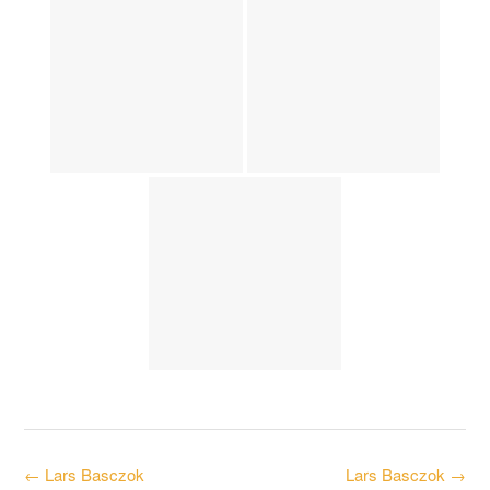
Post
←
Lars Basczok
Lars Basczok
→