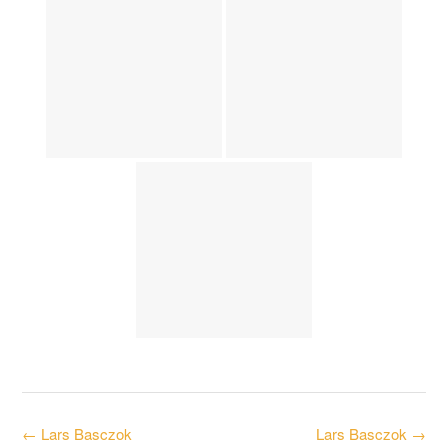
Post
←
Lars Basczok
Lars Basczok
→