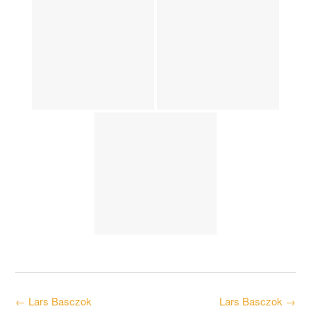
Post
←
Lars Basczok
Lars Basczok
→