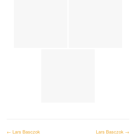
Post
←
Lars Basczok
Lars Basczok
→