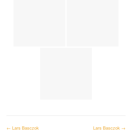
Post
←
Lars Basczok
Lars Basczok
→