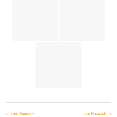
Post
←
Lars Basczok
Lars Basczok
→