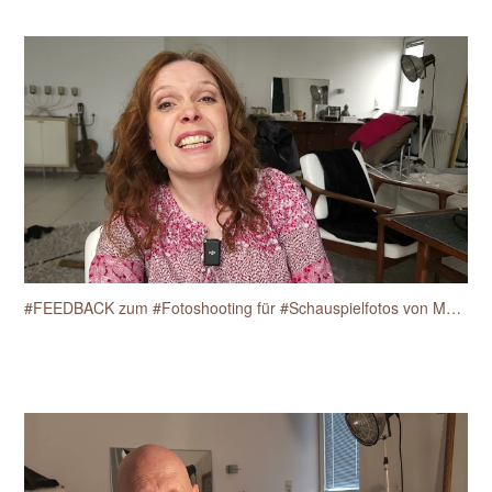
#FEEDBACK zum #Fotoshooting für #Schauspielfotos von Martine Anne Breisch am 17.4.2025.