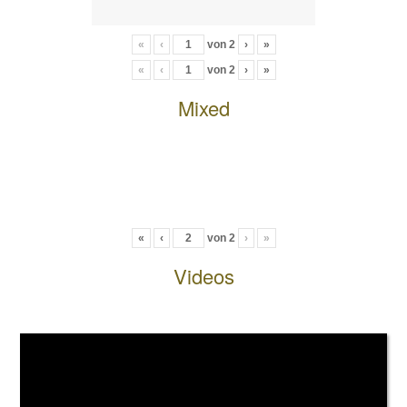
«
‹
von
2
›
»
«
‹
von
2
›
»
Mixed
«
‹
von
2
›
»
Videos