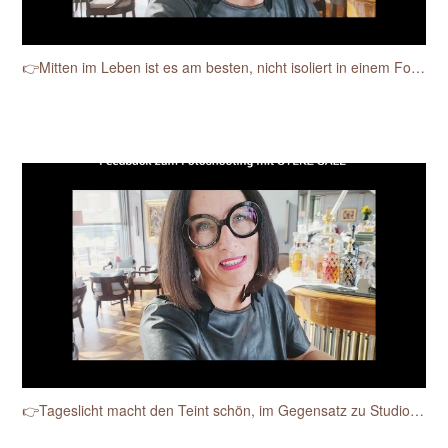
👉Mitten im Leben ist es am besten, nicht isoliert in einem Fotostudio.
👉Tageslicht macht den Teint schön, im Gegensatz zu Studioblitzen.