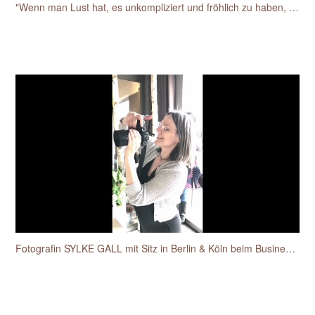
"Wenn man Lust hat, es unkompliziert und fröhlich zu haben, dann ist das einfach toll mit der Sylke"
Fotografin SYLKE GALL mit Sitz in Berlin & Köln beim Businessfotos-Workshop für Unternehmerinnen