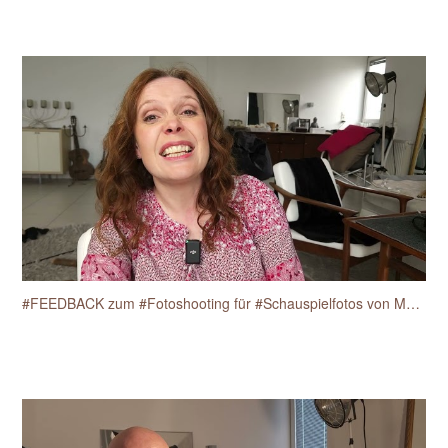
#FEEDBACK zum #Fotoshooting für #Schauspielfotos von Martine Anne Breisch am 17.4.2025.