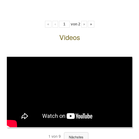
«
‹
von
2
›
»
Videos
1
von
9
Nächstes