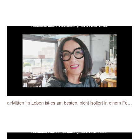
👉Mitten im Leben ist es am besten, nicht isoliert in einem Fotostudio.