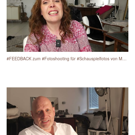
#FEEDBACK zum #Fotoshooting für #Schauspielfotos von Martine Anne Breisch am 17.4.2025.