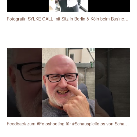
Fotografin SYLKE GALL mit Sitz in Berlin & Köln beim Businessfotos-Workshop für Unternehmerinnen
Feedback zum #Fotoshooting für #Schauspielfotos von Schauspieler Heiko Fischer