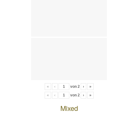
«
‹
von
2
›
»
«
‹
von
2
›
»
Mixed