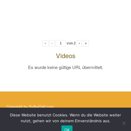
«
‹
von
2
›
»
Videos
Es wurde keine gültige URL übermittelt.
Copyright by
SylkeGall.com
Kontakt
AGB
Impressum
Datenschutz
Diese Website benutzt Cookies. Wenn du die Website weiter
nutzt, gehen wir von deinem Einverständnis aus.
OK