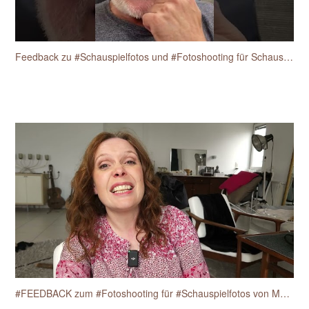
Feedback zu #Schauspielfotos und #Fotoshooting für Schauspieler vom Schauspieler Heiko Fischer
#FEEDBACK zum #Fotoshooting für #Schauspielfotos von Martine Anne Breisch am 17.4.2025.