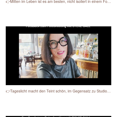
👉Mitten im Leben ist es am besten, nicht isoliert in einem Fotostudio.
👉Tageslicht macht den Teint schön, im Gegensatz zu Studioblitzen.