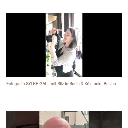
Fotografin SYLKE GALL mit Sitz in Berlin & Köln beim Businessfotos-Workshop für Unternehmerinnen