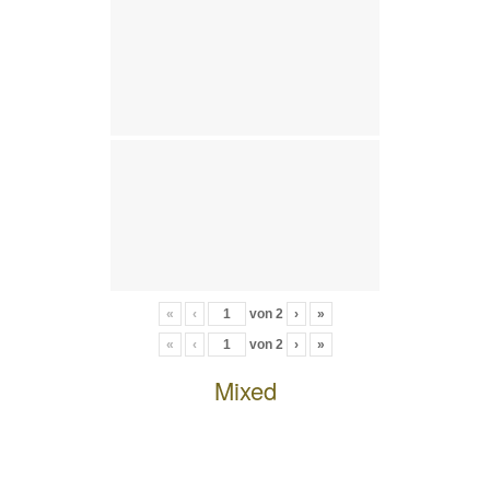
«
‹
von
2
›
»
«
‹
von
2
›
»
Mixed