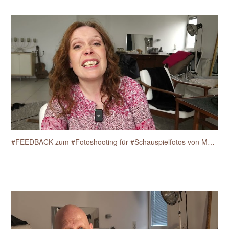
#FEEDBACK zum #Fotoshooting für #Schauspielfotos von Martine Anne Breisch am 17.4.2025.