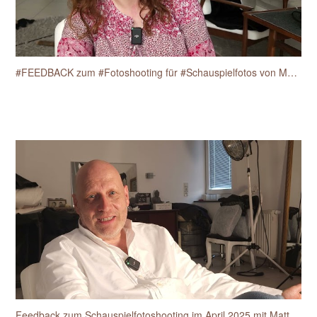
#FEEDBACK zum #Fotoshooting für #Schauspielfotos von Martine Anne Breisch am 17.4.2025.
Feedback zum Schauspielfotoshooting im April 2025 mit Matthias van den Berg