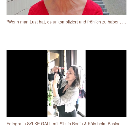
"Wenn man Lust hat, es unkompliziert und fröhlich zu haben, dann ist das einfach toll mit der Sylke"
Fotografin SYLKE GALL mit Sitz in Berlin & Köln beim Businessfotos-Workshop für Unternehmerinnen